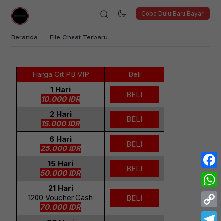
Coba Dulu Baru Bayar!
Beranda
File Cheat Terbaru
Harga Cit PB VIP
Beli
1 Hari
BELI
10.000 IDR
2 Hari
BELI
15.000 IDR
6 Hari
BELI
25.000 IDR
15 Hari
BELI
50.000 IDR
Face
21 Hari
What
1200 Voucher Cash
BELI
70.000 IDR
Copy