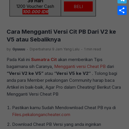
39 Hari
Link
1200 Voucher Cash
BELI
Tele
100.000 IDR
Share
Cara Mengganti Versi Cit PB Dari V2 ke
V5 atau Sebaliknya
.
.
by
Gyuuuu
Diperbaharui 9 Jam Yang Lalu
1 min read
Pada Kali ini
Sumatra Cit
akan memberikan Tips
bagaimana sih Caranya,
Mengganti versi Cheat PB
dari
“Versi V2 ke V5”
atau “
Versi V5 ke V2″
. Tolong bagi
anda para Member pekalongan Community harap baca
Artikel ini baik-baik, Agar Pro dalam Cheating! Berikut Cara
Mengganti Versi Cheat PB
Pastikan kamu Sudah Mendownload Cheat PB nya di
Files.pekalongancheater.com
Download Cheat PB Versi yang anda inginkan