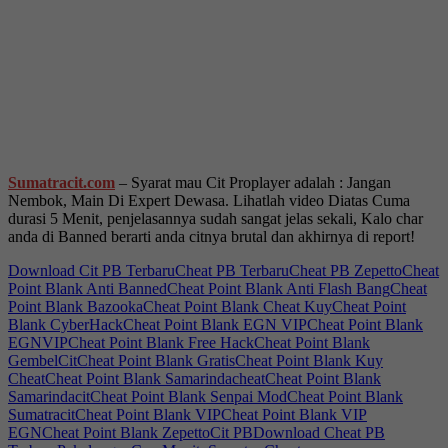
Sumatracit.com
– Syarat mau Cit Proplayer adalah : Jangan
Nembok, Main Di Expert Dewasa. Lihatlah video Diatas Cuma
durasi 5 Menit, penjelasannya sudah sangat jelas sekali, Kalo char
anda di Banned berarti anda citnya brutal dan akhirnya di report!
Download Cit PB Terbaru
Cheat PB Terbaru
Cheat PB Zepetto
Cheat
Point Blank Anti Banned
Cheat Point Blank Anti Flash Bang
Cheat
Point Blank Bazooka
Cheat Point Blank Cheat Kuy
Cheat Point
Blank CyberHack
Cheat Point Blank EGN VIP
Cheat Point Blank
EGNVIP
Cheat Point Blank Free Hack
Cheat Point Blank
GembelCit
Cheat Point Blank Gratis
Cheat Point Blank Kuy
Cheat
Cheat Point Blank Samarindacheat
Cheat Point Blank
Samarindacit
Cheat Point Blank Senpai Mod
Cheat Point Blank
Sumatracit
Cheat Point Blank VIP
Cheat Point Blank VIP
EGN
Cheat Point Blank Zepetto
Cit PB
Download Cheat PB