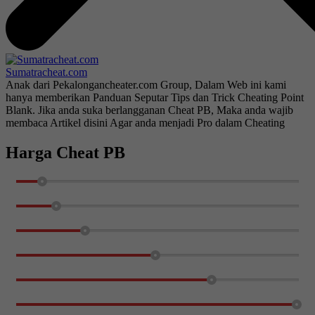
Sumatracheat.com
Anak dari Pekalongancheater.com Group, Dalam Web ini kami
hanya memberikan Panduan Seputar Tips dan Trick Cheating Point
Blank. Jika anda suka berlangganan Cheat PB, Maka anda wajib
membaca Artikel disini Agar anda menjadi Pro dalam Cheating
Harga Cheat PB
1 Hari
10%
2 Hari
15%
6 Hari
25%
15 Hari
50%
21 Hari + 1200 CashPB
70%
39 Hari + 1200 CashPB
100%