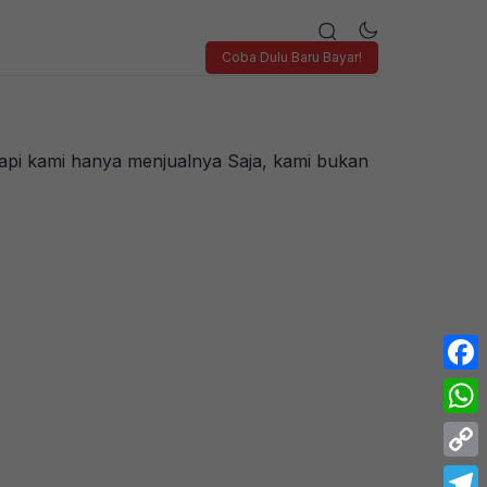
Coba Dulu Baru Bayar!
api kami hanya menjualnya Saja, kami bukan
Face
What
Copy