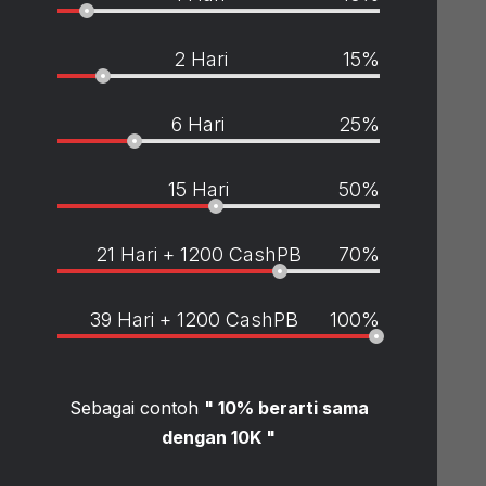
2 Hari
15%
6 Hari
25%
15 Hari
50%
21 Hari + 1200 CashPB
70%
39 Hari + 1200 CashPB
100%
Sebagai contoh
" 10% berarti sama
dengan 10K "