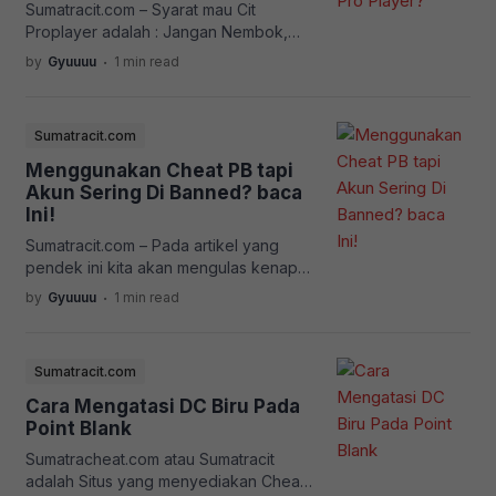
Sumatracit.com – Syarat mau Cit
Server dari luar Negri dan berikut
Proplayer adalah : Jangan Nembok,
Spekfikasi Server […]
Main Di Expert Dewasa. Lihatlah video
.
by
Gyuuuu
1 min read
Diatas Cuma durasi 5 Menit,
penjelasannya sudah sangat jelas
sekali, Kalo char anda di Banned
Sumatracit.com
berarti anda citnya brutal dan akhirnya
di report!
Menggunakan Cheat PB tapi
Akun Sering Di Banned? baca
Ini!
Sumatracit.com – Pada artikel yang
pendek ini kita akan mengulas kenapa
si Akun kita selalu di Banned? Kan
.
by
Gyuuuu
1 min read
sudah menggunakan Cheat Point Blank
VIP? ya ga? Salah! Perbedaan Cheat
Point Blank Free dan Cheat Point Blank
Sumatracit.com
VIP adalah Cheat Point Blank VIP FULL
Bypass! Artinya Cheat Point Blank Gratis
Cara Mengatasi DC Biru Pada
Gampang Keditek oleh Sistem! Alasan
Point Blank
Akun […]
Sumatracheat.com atau Sumatracit
adalah Situs yang menyediakan Cheat