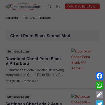
Coba Dulu Baru Bayar!
Beranda
File Cheat Terbaru
Cheat Point Blank Senpai Mod
Sumatracit.com
Download Cheat Point Blank
VIP Terbaru
Sumatracheat.com – adalah situs yang
menyediakan Cheat Point Blank VIP
Gratis, Bagi anda pelanggan baru,
.
by
Gyuuuu
2 min read
Face
Bukan pelanggan lama. Cheat PB ini
bisa digunakan di Sistem Operasi
What
Windows 7 Ke Atas Ini adalah Versi
Sumatracit.com
Cheat Point Blank V2! bukan V1, V2
Copy
Simple atau V5! Jika ingin
Settingan Cheat ada 2 Jenis