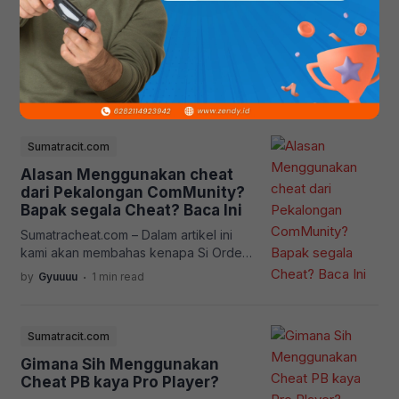
Cheat PB tidak dapat di
Extract! BUKA lalu Extract MSVC+.
Jalankan? Error? Baca!
Apabila Cheat Tidak Muncul.rar dan
Sumatracheat.com – Pada Artikel ini kita
Buka Exenya Menggunakan RUN AS
Akan membahas kenapa cheat Point
[…]
Blank Tidak dapat digunakan atau di
.
by
Gyuuuu
1 min read
jalankan, Berikut Alasannya
Sumatracit.com
Alasan Menggunakan cheat
dari Pekalongan ComMunity?
Bapak segala Cheat? Baca Ini
Sumatracheat.com – Dalam artikel ini
kami akan membahas kenapa Si Order
cheat harus dengan
.
by
Gyuuuu
1 min read
Pekalongancheater.com atau Sumatra
cheat? Cheat dijalankan dengan Server
atau Hosting, Sama seperti Web ini
Sumatracit.com
dijalankan melalui hosting, Namun
semakin Canggih Server maka akses
Gimana Sih Menggunakan
dan Bypass cheat akan sangat Kuat
Cheat PB kaya Pro Player?
sekali! Nah Pekalongan menggunakan