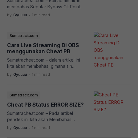
Sumatracheat.com – Kali admin akan
membahas Seputar Bypass Cit Point
Blank, Karna ada yang Baru, Apa yang
.
by
Gyuuuu
1 min read
baru ? ” Ketika anda berlangganan
Cheat Point Blank VIP dan masuk ke
lobby Point Blank akan ada Timer
Sumatracit.com
Selama 40 Menit” Singkatnya kamu
diberikan waktu kebebasan selama 40
Cara Live Streaming Di OBS
menit untuk bermain, jika durasi timer
menggunakan Cheat PB
sudah mau habis, […]
Sumatracheat.com – dalam artikel ini
kita akan membahas, gimana sih
Caranya Supaya Live Streaming di
.
by
Gyuuuu
1 min read
Youtube menggunakan OBS, Agar
Tengkorak-tengkoraknya tidak terlihat,
Seolah-olah anda bermain Point Blank
Sumatracit.com
Tanpa menggunakan Cheat Settingan
OBS
Cheat PB Status ERROR SIZE?
Sumatracheat.com – Pada artikel
pendek ini kita akan Membahas
mengatasi Cheat PB statusnya ERROR
.
by
Gyuuuu
1 min read
SIZE Ada beberapa kemungkinan
kenapa itu bisa Terjadi Jika sudah