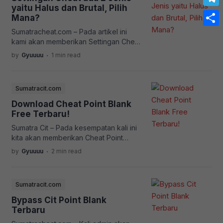
menggunakan versi tersebut Tolong
yaitu Halus dan Brutal, Pilih
Link
Tele
Baca Ini : Sumatracheat.com/v1 Uji Coba
Mana?
[…]
Sumatracheat.com – Pada artikel ini
Share
kami akan memberikan Settingan Cheat
Point Blank dengan Benar dan Baik
.
by
Gyuuuu
1 min read
menghindari DC Biru pada Akun anda!
Settingan Kaya Pro Player Aktifkan Fitur
ini saja, Jangan yang Lain! Target Post
Sumatracit.com
Ubah ke BODY jangan ke head Lebih
Bagus lagi Di Kurangin Fitur Cheatnya
Download Cheat Point Blank
Seperti : Vest VERSI V2 :
Free Terbaru!
RECOMENDED! […]
Sumatra Cit – Pada kesempatan kali ini
kita akan memberikan Cheat Point
Blank Free Terbaru! Namun perlu di
.
by
Gyuuuu
2 min read
ingat! kami tidak menyarankan Bermain
di Akun Utama Anda! Kecuali anda
menggunakan Cheat VIP anda boleh
Sumatracit.com
saja menggunakan Akun Utama! Karna
Safe! Yakin Mau Pakai Cheat Free?
Bypass Cit Point Blank
Cobain Cheat VIP dulu Yuk Gratis 1 Jam!
Terbaru
Cara Menjalankan […]