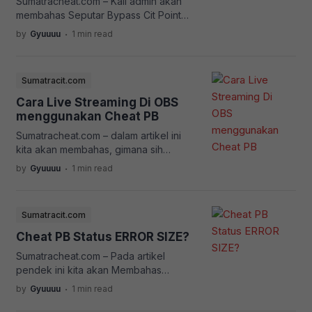
Sumatracheat.com – Kali admin akan
membahas Seputar Bypass Cit Point
Blank, Karna ada yang Baru, Apa yang
.
by
Gyuuuu
1 min read
baru ? ” Ketika anda berlangganan
Cheat Point Blank VIP dan masuk ke
lobby Point Blank akan ada Timer
Sumatracit.com
Selama 40 Menit” Singkatnya kamu
diberikan waktu kebebasan selama 40
Cara Live Streaming Di OBS
menit untuk bermain, jika durasi timer
menggunakan Cheat PB
sudah mau habis, […]
Sumatracheat.com – dalam artikel ini
kita akan membahas, gimana sih
Caranya Supaya Live Streaming di
.
by
Gyuuuu
1 min read
Youtube menggunakan OBS, Agar
Tengkorak-tengkoraknya tidak terlihat,
Seolah-olah anda bermain Point Blank
Sumatracit.com
Tanpa menggunakan Cheat Settingan
OBS
Cheat PB Status ERROR SIZE?
Sumatracheat.com – Pada artikel
pendek ini kita akan Membahas
mengatasi Cheat PB statusnya ERROR
.
by
Gyuuuu
1 min read
SIZE Ada beberapa kemungkinan
kenapa itu bisa Terjadi Jika sudah