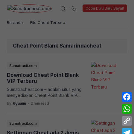
Coba Dulu Baru Bayar!
Beranda
File Cheat Terbaru
Cheat Point Blank Samarindacheat
Sumatracit.com
Download Cheat Point Blank
VIP Terbaru
Sumatracheat.com – adalah situs yang
menyediakan Cheat Point Blank VIP
Gratis, Bagi anda pelanggan baru,
.
by
Gyuuuu
2 min read
Face
Bukan pelanggan lama. Cheat PB ini
bisa digunakan di Sistem Operasi
What
Windows 7 Ke Atas Ini adalah Versi
Sumatracit.com
Cheat Point Blank V2! bukan V1, V2
Copy
Simple atau V5! Jika ingin
Settingan Cheat ada 2 Jenis