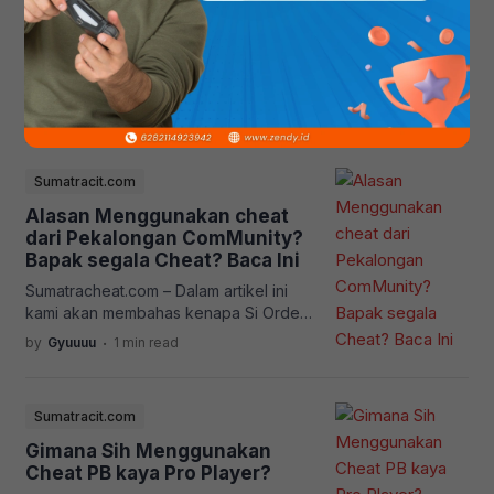
Cheat PB tidak dapat di
Extract! BUKA lalu Extract MSVC+.
Jalankan? Error? Baca!
Apabila Cheat Tidak Muncul.rar dan
Sumatracheat.com – Pada Artikel ini kita
Buka Exenya Menggunakan RUN AS
Akan membahas kenapa cheat Point
[…]
Blank Tidak dapat digunakan atau di
.
by
Gyuuuu
1 min read
jalankan, Berikut Alasannya
Sumatracit.com
Alasan Menggunakan cheat
dari Pekalongan ComMunity?
Bapak segala Cheat? Baca Ini
Sumatracheat.com – Dalam artikel ini
kami akan membahas kenapa Si Order
cheat harus dengan
.
by
Gyuuuu
1 min read
Pekalongancheater.com atau Sumatra
cheat? Cheat dijalankan dengan Server
atau Hosting, Sama seperti Web ini
Sumatracit.com
dijalankan melalui hosting, Namun
semakin Canggih Server maka akses
Gimana Sih Menggunakan
dan Bypass cheat akan sangat Kuat
Cheat PB kaya Pro Player?
sekali! Nah Pekalongan menggunakan