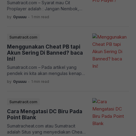
Sumatracit.com – Syarat mau Cit
Server dari luar Negri dan berikut
Proplayer adalah : Jangan Nembok,
Spekfikasi Server […]
Main Di Expert Dewasa. Lihatlah video
.
by
Gyuuuu
1 min read
Diatas Cuma durasi 5 Menit,
penjelasannya sudah sangat jelas
sekali, Kalo char anda di Banned
Sumatracit.com
berarti anda citnya brutal dan akhirnya
di report!
Menggunakan Cheat PB tapi
Akun Sering Di Banned? baca
Ini!
Sumatracit.com – Pada artikel yang
pendek ini kita akan mengulas kenapa
si Akun kita selalu di Banned? Kan
.
by
Gyuuuu
1 min read
sudah menggunakan Cheat Point Blank
VIP? ya ga? Salah! Perbedaan Cheat
Point Blank Free dan Cheat Point Blank
Sumatracit.com
VIP adalah Cheat Point Blank VIP FULL
Bypass! Artinya Cheat Point Blank Gratis
Cara Mengatasi DC Biru Pada
Gampang Keditek oleh Sistem! Alasan
Point Blank
Akun […]
Sumatracheat.com atau Sumatracit
adalah Situs yang menyediakan Cheat