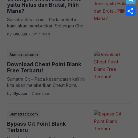
menggunakan versi tersebut Tolong
yaitu Halus dan Brutal, Pilih
Link
Tele
Baca Ini : Sumatracheat.com/v1 Uji Coba
Mana?
[…]
Sumatracheat.com – Pada artikel ini
Share
kami akan memberikan Settingan Cheat
Point Blank dengan Benar dan Baik
.
by
Gyuuuu
1 min read
menghindari DC Biru pada Akun anda!
Settingan Kaya Pro Player Aktifkan Fitur
ini saja, Jangan yang Lain! Target Post
Sumatracit.com
Ubah ke BODY jangan ke head Lebih
Bagus lagi Di Kurangin Fitur Cheatnya
Download Cheat Point Blank
Seperti : Vest VERSI V2 :
Free Terbaru!
RECOMENDED! […]
Sumatra Cit – Pada kesempatan kali ini
kita akan memberikan Cheat Point
Blank Free Terbaru! Namun perlu di
.
by
Gyuuuu
2 min read
ingat! kami tidak menyarankan Bermain
di Akun Utama Anda! Kecuali anda
menggunakan Cheat VIP anda boleh
Sumatracit.com
saja menggunakan Akun Utama! Karna
Safe! Yakin Mau Pakai Cheat Free?
Bypass Cit Point Blank
Cobain Cheat VIP dulu Yuk Gratis 1 Jam!
Terbaru
Cara Menjalankan […]