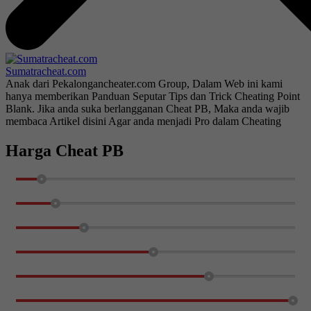
Sumatracheat.com
Anak dari Pekalongancheater.com Group, Dalam Web ini kami
hanya memberikan Panduan Seputar Tips dan Trick Cheating Point
Blank. Jika anda suka berlangganan Cheat PB, Maka anda wajib
membaca Artikel disini Agar anda menjadi Pro dalam Cheating
Harga Cheat PB
1 Hari
10%
2 Hari
15%
6 Hari
25%
15 Hari
50%
21 Hari + 1200 CashPB
70%
39 Hari + 1200 CashPB
100%