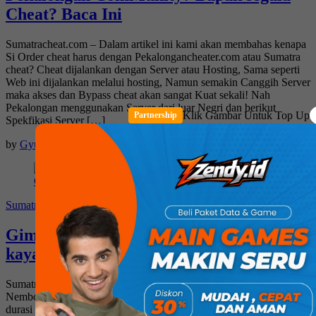
Cheat? Baca Ini
Sumatracheat.com – Dalam artikel ini kami akan membahas kenapa
Si Order cheat harus dengan Pekalongancheater.com atau Sumatra
cheat? Cheat dijalankan dengan Server atau Hosting, Sama seperti
Web ini dijalankan melalui hosting, Namun semakin Canggih Server
maka akses dan Bypass cheat akan sangat Kuat sekali! Nah
Pekalongan menggunakan Server dari luar Negri dan berikut
Klik Gambar Untuk Top Up
Partnership
Spekfikasi Server […]
by
Gyuuuu
.
1 min read
Sumatracit.com
Gimana Sih Menggunakan Cheat PB
kaya Pro Player?
Sumatracit.com – Syarat mau Cit Proplayer adalah : Jangan
Nembok, Main Di Expert Dewasa. Lihatlah video Diatas Cuma
durasi 5 Menit, penjelasannya sudah sangat jelas sekali, Kalo char