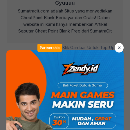
Gyuuuu
Sumatracit.com adalah Situs yang menyediakan
CheatPoint Blank Berbayar dan Gratis! Dalam
website ini kami hanya memberikan Artikel
Seputar Cheat Point Blank Free dari SumatraCit
✕
Klik Gambar Untuk Top Up
Partnership