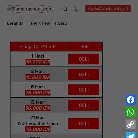
Coba Dulu Baru Bayar!
Beranda
File Cheat Terbaru
Harga Cit PB VIP
Beli
1 Hari
BELI
10.000 IDR
2 Hari
BELI
15.000 IDR
6 Hari
BELI
25.000 IDR
15 Hari
BELI
50.000 IDR
Face
21 Hari
What
1200 Voucher Cash
BELI
70.000 IDR
Copy