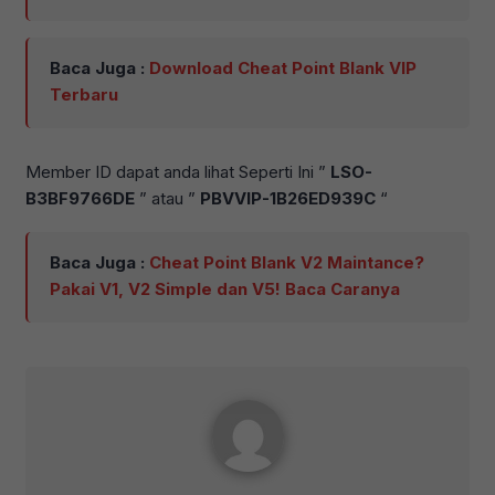
Baca Juga :
Download Cheat Point Blank VIP
Terbaru
Member ID dapat anda lihat Seperti Ini ”
LSO-
B3BF9766DE
” atau ”
PBVVIP-1B26ED939C
“
Baca Juga :
Cheat Point Blank V2 Maintance?
Pakai V1, V2 Simple dan V5! Baca Caranya
Gyuuuu