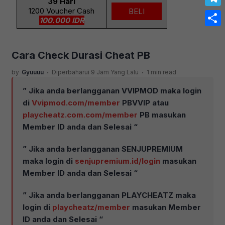
39 Hari
Link
1200 Voucher Cash
BELI
Tele
100.000 IDR
Share
Cara Check Durasi Cheat PB
.
.
by
Gyuuuu
Diperbaharui 9 Jam Yang Lalu
1 min read
” Jika anda berlangganan VVIPMOD maka login
di
Vvipmod.com/
member
PBVVIP
atau
playcheatz.com.com/member
PB
masukan
Member ID anda dan Selesai “
” Jika anda berlangganan SENJUPREMIUM
maka login di
senjupremium.id/login
masukan
Member ID anda dan Selesai “
” Jika anda berlangganan PLAYCHEATZ maka
login di
playcheatz/
member
masukan Member
ID anda dan Selesai “